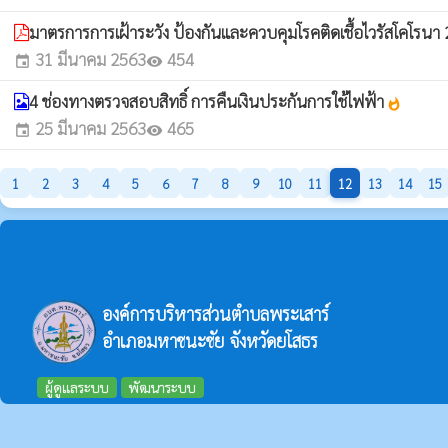
มาตรการการเฝ้าระวัง ป้องกันและควบคุมโรคติดเชื้อไวรัสโคโรนา 2
31 มีนาคม 2563
454
event
visibility
4 ช่องทางตรวจสอบสิทธิ์ การคืนเงินประกันการใช้ไฟฟ้า
whatshot
25 มีนาคม 2563
465
event
visibility
1
2
3
4
5
6
7
8
9
10
11
12
13
14
15
องค์การบริหารส่วนตำบลพระเสาร์
อำเภอมหาชนะชัย จังหวัดยโสธร
ผู้ดูแลระบบ
พัฒนาระบบ