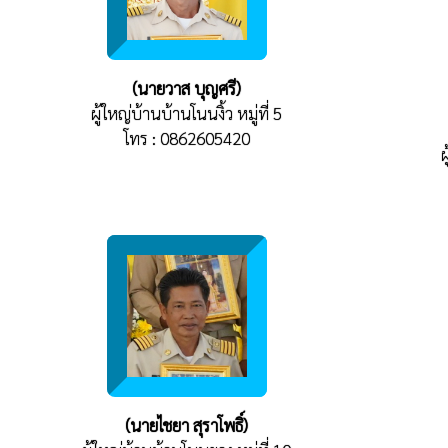
(นายวาส บุญศรี)
ผู้ใหญ่บ้านบ้านโนนงิ้ว หมู่ที่ 5
โทร : 0862605420
ผ
(นายไชยา สุราโพธิ์)