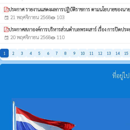
ประกาศ รายงานแสดงผลการปฏิบัติราชการ ตามนโยบายของนาย
21 พฤศจิกายน 2568
103
event
visibility
ประกาศสภาองค์การบริหารส่วนตำบลพระเสาร์ เรื่อง การปิดป
20 พฤศจิกายน 2568
110
event
visibility
1
2
3
4
5
6
7
8
9
10
11
12
13
14
15
ที่อยู่