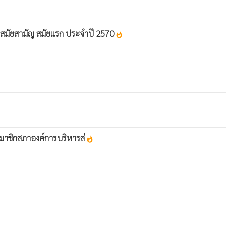
มสมัยสามัญ สมัยแรก ประจำปี 2570
whatshot
งสมาชิกสภาองค์การบริหารส่
whatshot