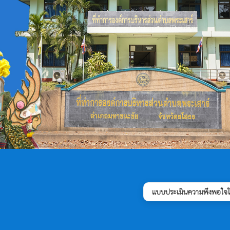
แบบประเมินความพึงพอใจใน