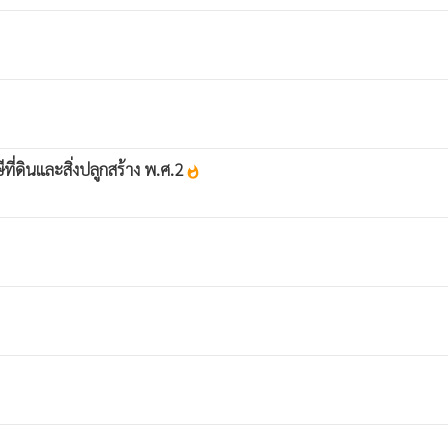
ี่ดินและสิ่งปลูกสร้าง พ.ศ.2
whatshot