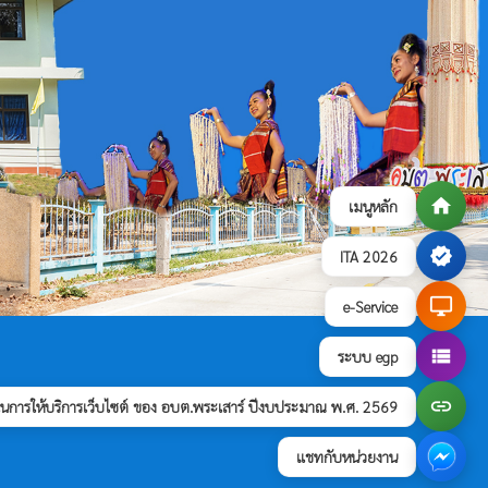
home
เมนูหลัก
verified
ITA 2026
desktop_windows
e-Service
view_list
ระบบ egp
link
การให้บริการเว็บไซต์ ของ อบต.พระเสาร์ ปีงบประมาณ พ.ศ. 2569
แชทกับหน่วยงาน