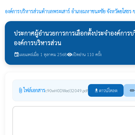
องค์การบริหารส่วนตำบลพระเสาร์
อำเภอมหาชนะชัย จังหวัดยโสธร
›
ข
ประกาศผู้อำนวยการการเลือกตั้งประจำองค์การบร
องค์การบริหารส่วน
เผยแพร่เมื่อ 1 ตุลาคม 2568
เปิดอ่าน 110 ครั้ง
event
visibility
ไฟล์เอกสาร
attach_file
ดาวน์โหลด
c90wH0DWed32049.pdf
file_download
link