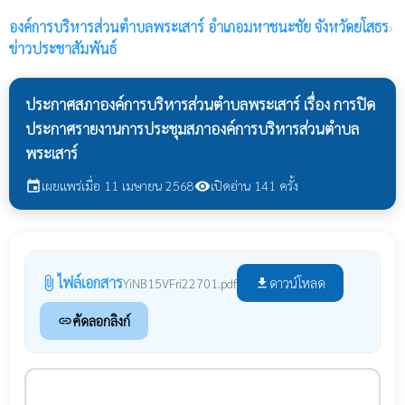
องค์การบริหารส่วนตำบลพระเสาร์
อำเภอมหาชนะชัย จังหวัดยโสธร
›
ข่าวประชาสัมพันธ์
ประกาศสภาองค์การบริหารส่วนตำบลพระเสาร์ เรื่อง การปิด
ประกาศรายงานการประชุมสภาองค์การบริหารส่วนตำบล
พระเสาร์
เผยแพร่เมื่อ 11 เมษายน 2568
เปิดอ่าน 141 ครั้ง
event
visibility
ไฟล์เอกสาร
attach_file
ดาวน์โหลด
YiNB15VFri22701.pdf
file_download
คัดลอกลิงก์
link