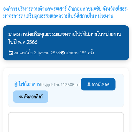
องค์การบริหารส่วนตำบลพระเสาร์
อำเภอมหาชนะชัย จังหวัดยโสธร
›
มาตรการส่งเสริมคุณธรรมและความโปร่งใสภายในหน่วยงาน
มาตรการส่งเสริมคุณธรรมและความโปร่งใสภายในหน่วยงาน
ในปี พ.ศ.2566
เผยแพร่เมื่อ 2 ตุลาคม 2566
เปิดอ่าน 155 ครั้ง
event
visibility
ไฟล์เอกสาร
attach_file
ดาวน์โหลด
5FyjgoRThu112608.pdf
file_download
คัดลอกลิงก์
link