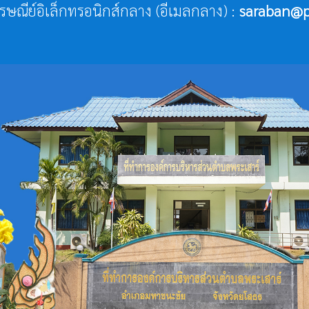
ไปรษณีย์อิเล็กทรอนิกส์กลาง (อีเมลกลาง) :
saraban@p