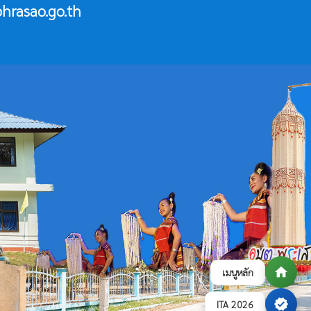
hrasao.go.th
home
เมนูหลัก
verified
ITA 2026