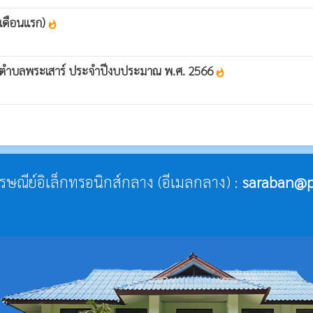
6 เดือนแรก)
whatshot
ส่วนตำบลพระเสาร์ ประจำปีงบประมาณ พ.ศ. 2566
whatshot
ไปรษณีย์อิเล็กทรอนิกส์กลาง (อีเมลกลาง) :
saraban@p