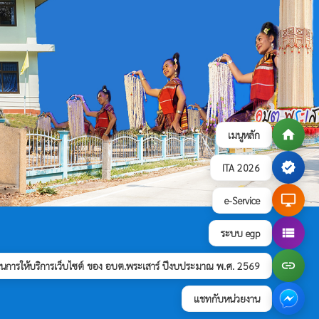
home
เมนูหลัก
verified
ITA 2026
desktop_windows
e-Service
view_list
ระบบ egp
link
การให้บริการเว็บไซต์ ของ อบต.พระเสาร์ ปีงบประมาณ พ.ศ. 2569
แชทกับหน่วยงาน