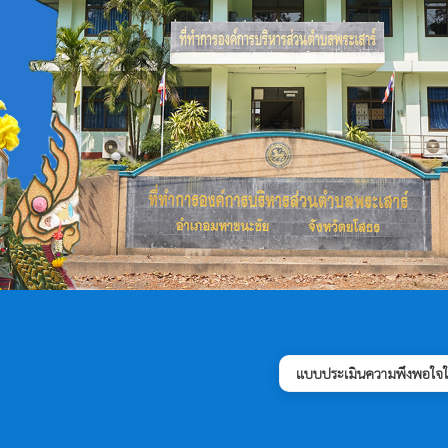
แบบประเมินความพึงพอใจใน